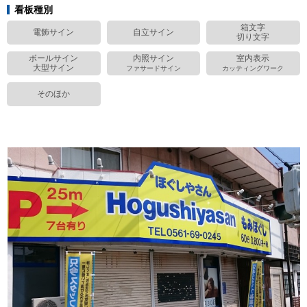
看板種別
ポールサイン・大型サイン
箱文字
電飾サイン
自立サイン
切り文字
内照サイン・ファサードサイン
ボールサイン
内照サイン
室内表示
大型サイン
ファサードサイン
カッティングワーク
室内表示・カッティングワーク
そのほか
看板カトウの強み
看板製作の流れ
施工実績
よくある質問