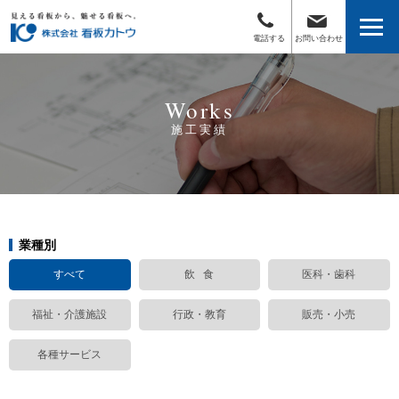
会社情報
電話する
お問い合わせ
ご挨拶
Works
会社概要
施工実績
保有資格・設備
アクセス
業種別
サービス
すべて
飲 食
医科・歯科
電飾サイン
福祉・介護施設
行政・教育
販売・小売
自立サイン
各種サービス
箱文字・切り文字